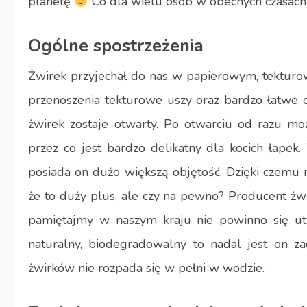
planetę
Co dla wielu osób w obecnych czasach 
Ogólne spostrzeżenia
Żwirek przyjechał do nas w papierowym, tektur
przenoszenia tekturowe uszy oraz bardzo łatwe d
żwirek zostaje otwarty. Po otwarciu od razu mo
przez co jest bardzo delikatny dla kocich łape
posiada on dużo większą objętość. Dzięki czemu m
że to duży plus, ale czy na pewno? Producent żwi
pamiętajmy w naszym kraju nie powinno się ut
naturalny, biodegradowalny to nadal jest on z
żwirków nie rozpada się w pełni w wodzie.