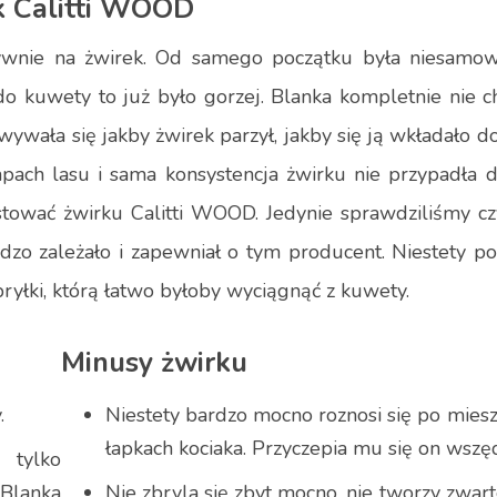
k Calitti WOOD
tywnie na żwirek. Od samego początku była niesamow
do kuwety to już było gorzej. Blanka kompletnie nie c
owywała się jakby żwirek parzył, jakby się ją wkładało 
apach lasu i sama konsystencja żwirku nie przypadła 
stować żwirku Calitti WOOD. Jedynie sprawdziliśmy cz
o zależało i zapewniał o tym producent. Niestety po
 bryłki, którą łatwo byłoby wyciągnąć z kuwety.
Minusy żwirku
.
Niestety bardzo mocno roznosi się po mies
łapkach kociaka. Przyczepia mu się on wszęd
 tylko
Blanka
Nie zbryla się zbyt mocno, nie tworzy zwarte