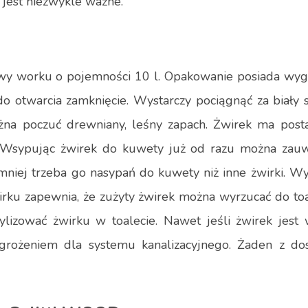
jest niezwykle ważne.
owy worku o pojemności 10 l. Opakowanie posiada wy
o otwarcia zamknięcie. Wystarczy pociągnąć za biały s
żna poczuć drewniany, leśny zapach. Żwirek ma postać
k. Wsypując żwirek do kuwety już od razu można zauw
niej trzeba go nasypań do kuwety niż inne żwirki. Wy
rku zapewnia, że zużyty żwirek można wyrzucać do toa
ylizować żwirku w toalecie. Nawet jeśli żwirek jes
agrożeniem dla systemu kanalizacyjnego. Żaden z do