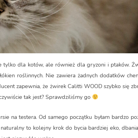
tylko dla kotów, ale również dla gryzoni i ptaków. Ż
kien roślinnych. Nie zawiera żadnych dodatków chem
ducent zapewnia, że żwirek Calitti WOOD szybko się zb
eczywiście tak jest? Sprawdziliśmy go
sie na testera. Od samego początku byłam bardzo po
aturalny to kolejny krok do bycia bardziej eko, dbani