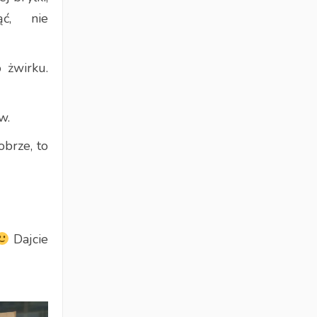
ć, nie
 żwirku.
w.
obrze, to
Dajcie