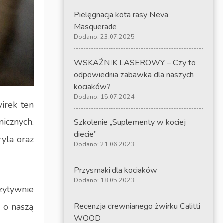
Pielęgnacja kota rasy Neva
Masquerade
Dodano: 23.07.2025
WSKAŹNIK LASEROWY – Czy to
odpowiednia zabawka dla naszych
kociaków?
Dodano: 15.07.2024
wirek ten
icznych.
Szkolenie „Suplementy w kociej
diecie”
ryla oraz
Dodano: 21.06.2023
Przysmaki dla kociaków
Dodano: 18.05.2023
zytywnie
a o naszą
Recenzja drewnianego żwirku Calitti
WOOD