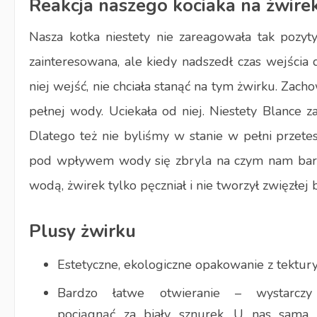
Reakcja naszego kociaka na żwire
Nasza kotka niestety nie zareagowała tak pozy
zainteresowana, ale kiedy nadszedł czas wejścia 
niej wejść, nie chciała stanąć na tym żwirku. Zach
pełnej wody. Uciekała od niej. Niestety Blance z
Dlatego też nie byliśmy w stanie w pełni przete
pod wpływem wody się zbryla na czym nam bardz
wodą, żwirek tylko pęczniał i nie tworzył zwięzłej
Plusy żwirku
Estetyczne, ekologiczne opakowanie z tektury
Bardzo łatwe otwieranie – wystarczy
pociągnąć za biały sznurek. U nas sama 