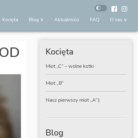
Kocięta
Blog
Aktualności
FAQ
O nas
OOD
Kocięta
Miot „C” – wolne kotki
Miot „B”
Nasz pierwszy miot „A”:)
Blog