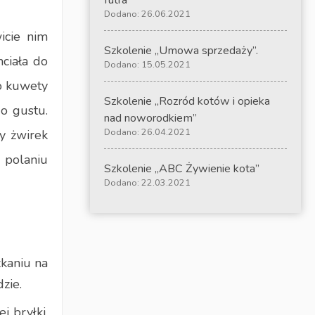
futra”
Dodano: 26.06.2021
icie nim
Szkolenie „Umowa sprzedaży”.
hciała do
Dodano: 15.05.2021
do kuwety
Szkolenie „Rozród kotów i opieka
do gustu.
nad noworodkiem”
Dodano: 26.04.2021
y żwirek
 polaniu
Szkolenie „ABC Żywienie kota”
Dodano: 22.03.2021
zkaniu na
zie.
j bryłki,