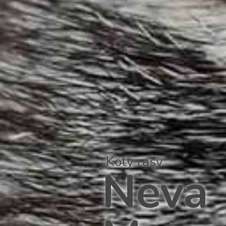
Koty rasy
Neva