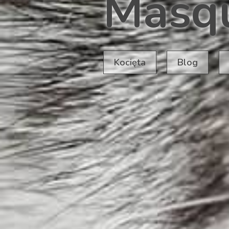
Masq
Kocięta
Blog